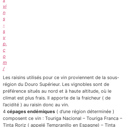
s
vi
n
s
-
s
v
p.
c
o
m
/
Les raisins utilisés pour ce vin proviennent de la sous-
région du Douro Supérieur. Les vignobles sont de
préférence situés au nord et à haute altitude, où le
climat est plus frais. Il apporte de la fraicheur ( de
l’acidité ) au raisin donc au vin.
4
cépages endémiques
( d’une région déterminée )
composent ce vin : Touriga Nacional – Touriga Franca –
Tinta Roriz ( appelé Tempranillo en Espagne) – Tinta