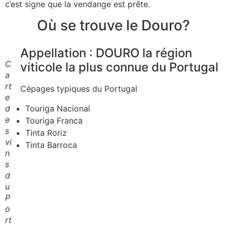
c’est signe que la vendange est prête.
Où se trouve le Douro?
Appellation : DOURO la région
C
viticole la plus connue du Portugal
a
rt
Cépages typiques du Portugal
e
Touriga Nacional
d
e
Touriga Franca
s
Tinta Roriz
vi
Tinta Barroca
n
s
d
u
P
o
rt