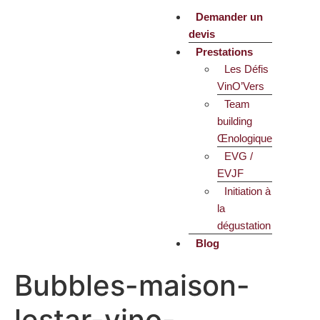
Demander un
devis
Prestations
Les Défis
VinO’Vers
Team
building
Œnologique
EVG /
EVJF
Initiation à
la
dégustation
Blog
Bubbles-maison-
lestar-vino-